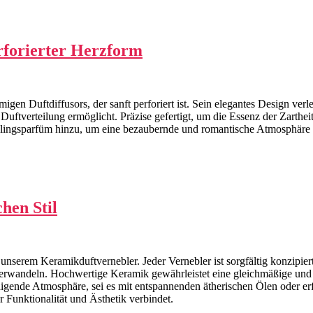
rforierter Herzform
igen Duftdiffusors, der sanft perforiert ist. Sein elegantes Design ve
ftverteilung ermöglicht. Präzise gefertigt, um die Essenz der Zartheit 
lingsparfüm hinzu, um eine bezaubernde und romantische Atmosphäre z
hen Stil
serem Keramikduftvernebler. Jeder Vernebler ist sorgfältig konzipiert
verwandeln. Hochwertige Keramik gewährleistet eine gleichmäßige und 
uhigende Atmosphäre, sei es mit entspannenden ätherischen Ölen oder e
 Funktionalität und Ästhetik verbindet.