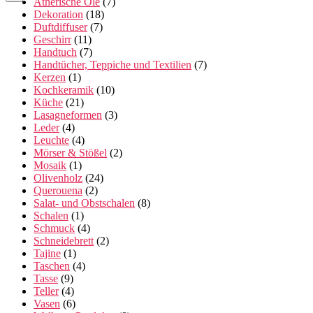
Ätherische Öle
(7)
Dekoration
(18)
Duftdiffuser
(7)
Geschirr
(11)
Handtuch
(7)
Handtücher, Teppiche und Textilien
(7)
Kerzen
(1)
Kochkeramik
(10)
Küche
(21)
Lasagneformen
(3)
Leder
(4)
Leuchte
(4)
Mörser & Stößel
(2)
Mosaik
(1)
Olivenholz
(24)
Querouena
(2)
Salat- und Obstschalen
(8)
Schalen
(1)
Schmuck
(4)
Schneidebrett
(2)
Tajine
(1)
Taschen
(4)
Tasse
(9)
Teller
(4)
Vasen
(6)