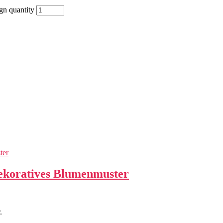
gn quantity
dekoratives Blumenmuster
.