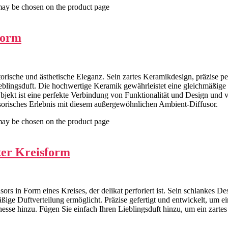
 may be chosen on the product page
Form
orische und ästhetische Eleganz. Sein zartes Keramikdesign, präzise per
Lieblingsduft. Die hochwertige Keramik gewährleistet eine gleichmäßige
jekt ist eine perfekte Verbindung von Funktionalität und Design und ve
nsorisches Erlebnis mit diesem außergewöhnlichen Ambient-Diffusor.
 may be chosen on the product page
ter Kreisform
sors in Form eines Kreises, der delikat perforiert ist. Sein schlankes 
ige Duftverteilung ermöglicht. Präzise gefertigt und entwickelt, um 
esse hinzu. Fügen Sie einfach Ihren Lieblingsduft hinzu, um ein zartes