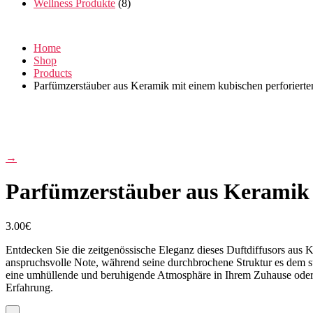
Wellness Produkte
(8)
Home
Shop
Products
Parfümzerstäuber aus Keramik mit einem kubischen perforiert
→
Parfümzerstäuber aus Keramik 
3.00
€
Entdecken Sie die zeitgenössische Eleganz dieses Duftdiffusors aus
anspruchsvolle Note, während seine durchbrochene Struktur es dem subti
eine umhüllende und beruhigende Atmosphäre in Ihrem Zuhause oder Bür
Erfahrung.
-