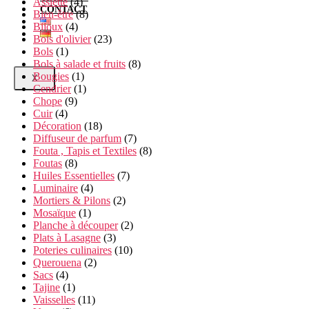
Assiette
(4)
CONTACT
Bien-être
(8)
Bijoux
(4)
Bois d'olivier
(23)
Bols
(1)
Bols à salade et fruits
(8)
Bougies
(1)
X
Cendrier
(1)
Chope
(9)
Cuir
(4)
Décoration
(18)
Diffuseur de parfum
(7)
Fouta , Tapis et Textiles
(8)
Foutas
(8)
Huiles Essentielles
(7)
Luminaire
(4)
Mortiers & Pilons
(2)
Mosaïque
(1)
Planche à découper
(2)
Plats à Lasagne
(3)
Poteries culinaires
(10)
Querouena
(2)
Sacs
(4)
Tajine
(1)
Vaisselles
(11)