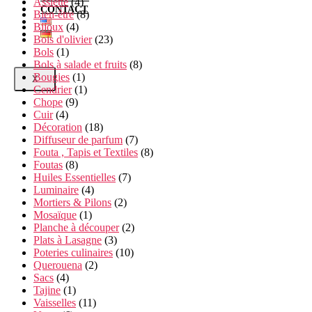
Assiette
(4)
CONTACT
Bien-être
(8)
Bijoux
(4)
Bois d'olivier
(23)
Bols
(1)
Bols à salade et fruits
(8)
Bougies
(1)
X
Cendrier
(1)
Chope
(9)
Cuir
(4)
Décoration
(18)
Diffuseur de parfum
(7)
Fouta , Tapis et Textiles
(8)
Foutas
(8)
Huiles Essentielles
(7)
Luminaire
(4)
Mortiers & Pilons
(2)
Mosaïque
(1)
Planche à découper
(2)
Plats à Lasagne
(3)
Poteries culinaires
(10)
Querouena
(2)
Sacs
(4)
Tajine
(1)
Vaisselles
(11)