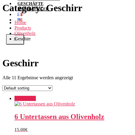
GESCHÄFTE
Category:
Geschirr
HANDWERKER
Home
Products
Olivenholz
Geschirr
X
Geschirr
Alle 11 Ergebnisse werden angezeigt
Add to cart
6 Untertassen aus Olivenholz
15.00
€