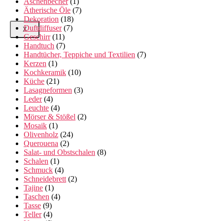
Aschenbecher
(1)
Ätherische Öle
(7)
Dekoration
(18)
Duftdiffuser
(7)
X
Geschirr
(11)
Handtuch
(7)
Handtücher, Teppiche und Textilien
(7)
Kerzen
(1)
Kochkeramik
(10)
Küche
(21)
Lasagneformen
(3)
Leder
(4)
Leuchte
(4)
Mörser & Stößel
(2)
Mosaik
(1)
Olivenholz
(24)
Querouena
(2)
Salat- und Obstschalen
(8)
Schalen
(1)
Schmuck
(4)
Schneidebrett
(2)
Tajine
(1)
Taschen
(4)
Tasse
(9)
Teller
(4)