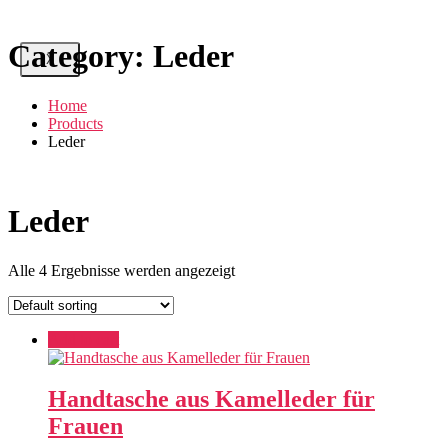
Category:
Leder
X
Home
Products
Leder
Leder
Alle 4 Ergebnisse werden angezeigt
Add to cart
Handtasche aus Kamelleder für
Frauen