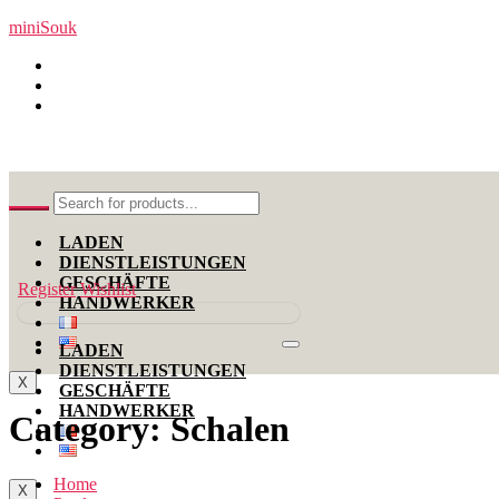
miniSouk
MiniSouk, Rue de l’orient, Gallerie Dehmani, 8000 Nabeul –
+216 99 11 00 12
contact@minisouk.com
LADEN
DIENSTLEISTUNGEN
GESCHÄFTE
Register
Wishlist
HANDWERKER
LADEN
DIENSTLEISTUNGEN
X
GESCHÄFTE
HANDWERKER
Category:
Schalen
Home
X