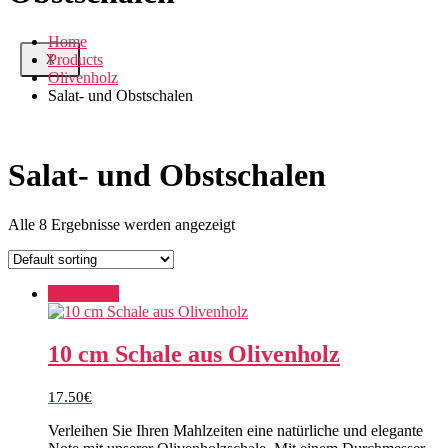
Home
Products
X
Olivenholz
Salat- und Obstschalen
Salat- und Obstschalen
Alle 8 Ergebnisse werden angezeigt
Add to cart
10 cm Schale aus Olivenholz
17.50
€
Verleihen Sie Ihren Mahlzeiten eine natürliche und elegante