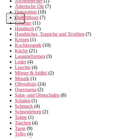
Aschenbecher
(1)
Ätherische Öle
(7)
Dekoration
(18)
Duftdiffuser
(7)
X
Geschirr
(11)
Handtuch
(7)
Handtücher, Teppiche und Textilien
(7)
Kerzen
(1)
Kochkeramik
(10)
Küche
(21)
Lasagneformen
(3)
Leder
(4)
Leuchte
(4)
Mörser & Stößel
(2)
Mosaik
(1)
Olivenholz
(24)
Querouena
(2)
Salat- und Obstschalen
(8)
Schalen
(1)
Schmuck
(4)
Schneidebrett
(2)
Tajine
(1)
Taschen
(4)
Tasse
(9)
Teller
(4)