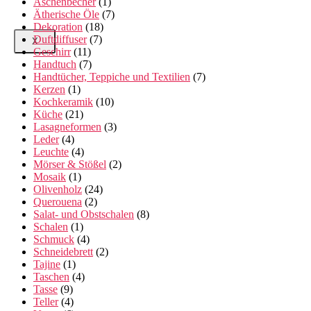
Aschenbecher
(1)
Ätherische Öle
(7)
Dekoration
(18)
Duftdiffuser
(7)
X
Geschirr
(11)
Handtuch
(7)
Handtücher, Teppiche und Textilien
(7)
Kerzen
(1)
Kochkeramik
(10)
Küche
(21)
Lasagneformen
(3)
Leder
(4)
Leuchte
(4)
Mörser & Stößel
(2)
Mosaik
(1)
Olivenholz
(24)
Querouena
(2)
Salat- und Obstschalen
(8)
Schalen
(1)
Schmuck
(4)
Schneidebrett
(2)
Tajine
(1)
Taschen
(4)
Tasse
(9)
Teller
(4)