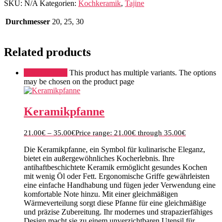
SKU:
N/A
Kategorien:
Kochkeramik
,
Tajine
Durchmesser
20, 25, 30
Related products
Select options
This product has multiple variants. The options
may be chosen on the product page
Keramikpfanne
21.00
€
–
35.00
€
Price range: 21.00€ through 35.00€
Die Keramikpfanne, ein Symbol für kulinarische Eleganz,
bietet ein außergewöhnliches Kocherlebnis. Ihre
antihaftbeschichtete Keramik ermöglicht gesundes Kochen
mit wenig Öl oder Fett. Ergonomische Griffe gewährleisten
eine einfache Handhabung und fügen jeder Verwendung eine
komfortable Note hinzu. Mit einer gleichmäßigen
Wärmeverteilung sorgt diese Pfanne für eine gleichmäßige
und präzise Zubereitung. Ihr modernes und strapazierfähiges
Design macht sie zu einem unverzichtbaren Utensil für