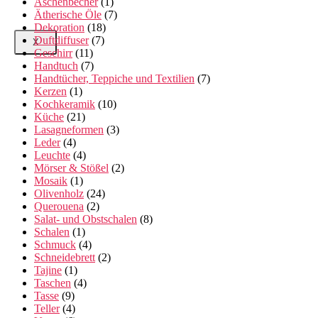
Aschenbecher
(1)
Ätherische Öle
(7)
Dekoration
(18)
Duftdiffuser
(7)
X
Geschirr
(11)
Handtuch
(7)
Handtücher, Teppiche und Textilien
(7)
Kerzen
(1)
Kochkeramik
(10)
Küche
(21)
Lasagneformen
(3)
Leder
(4)
Leuchte
(4)
Mörser & Stößel
(2)
Mosaik
(1)
Olivenholz
(24)
Querouena
(2)
Salat- und Obstschalen
(8)
Schalen
(1)
Schmuck
(4)
Schneidebrett
(2)
Tajine
(1)
Taschen
(4)
Tasse
(9)
Teller
(4)