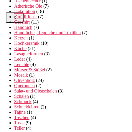
Aschenbecher
(1)
Ätherische Öle
(7)
Dekoration
(18)
Duftdiffuser
(7)
X
Geschirr
(11)
Handtuch
(7)
Handtücher, Teppiche und Textilien
(7)
Kerzen
(1)
Kochkeramik
(10)
Küche
(21)
Lasagneformen
(3)
Leder
(4)
Leuchte
(4)
Mörser & Stößel
(2)
Mosaik
(1)
Olivenholz
(24)
Querouena
(2)
Salat- und Obstschalen
(8)
Schalen
(1)
Schmuck
(4)
Schneidebrett
(2)
Tajine
(1)
Taschen
(4)
Tasse
(9)
Teller
(4)