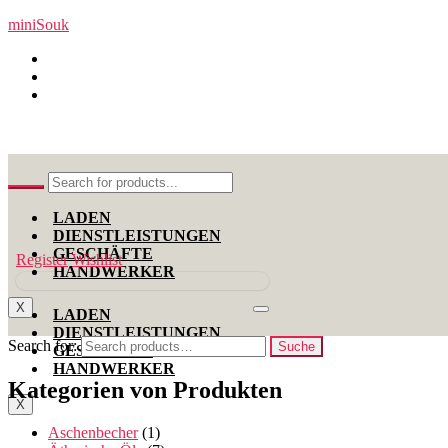
miniSouk
MiniSouk, Rue de l’orient, Gallerie Dehmani, 8000 Nabeul –
+216 99 11 00 12
contact@minisouk.com
LADEN
DIENSTLEISTUNGEN
GESCHÄFTE
Register
Wishlist
HANDWERKER
X
LADEN
DIENSTLEISTUNGEN
Search for:
Suche
GESCHÄFTE
HANDWERKER
Kategorien von Produkten
X
Aschenbecher
(1)