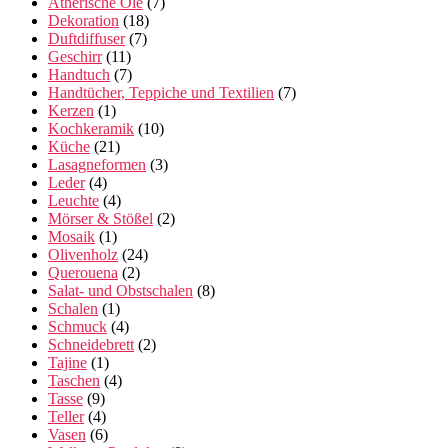
Ätherische Öle
(7)
Dekoration
(18)
Duftdiffuser
(7)
Geschirr
(11)
Handtuch
(7)
Handtücher, Teppiche und Textilien
(7)
Kerzen
(1)
Kochkeramik
(10)
Küche
(21)
Lasagneformen
(3)
Leder
(4)
Leuchte
(4)
Mörser & Stößel
(2)
Mosaik
(1)
Olivenholz
(24)
Querouena
(2)
Salat- und Obstschalen
(8)
Schalen
(1)
Schmuck
(4)
Schneidebrett
(2)
Tajine
(1)
Taschen
(4)
Tasse
(9)
Teller
(4)
Vasen
(6)