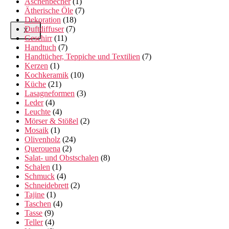
Aschenbecher
(1)
Ätherische Öle
(7)
Dekoration
(18)
Duftdiffuser
(7)
X
Geschirr
(11)
Handtuch
(7)
Handtücher, Teppiche und Textilien
(7)
Kerzen
(1)
Kochkeramik
(10)
Küche
(21)
Lasagneformen
(3)
Leder
(4)
Leuchte
(4)
Mörser & Stößel
(2)
Mosaik
(1)
Olivenholz
(24)
Querouena
(2)
Salat- und Obstschalen
(8)
Schalen
(1)
Schmuck
(4)
Schneidebrett
(2)
Tajine
(1)
Taschen
(4)
Tasse
(9)
Teller
(4)