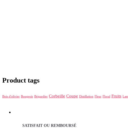
Product tags
Corbeille
Coupe
Fruits
Bois d'olivier
Bougeoir
Brigardier
Distillation
Fleur
Floral
La
SATISFAIT OU REMBOURSÉ