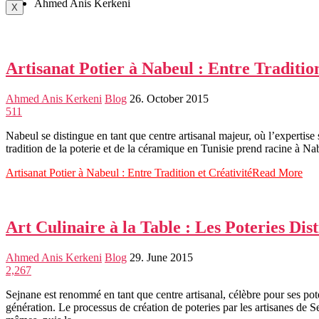
Ahmed Anis Kerkeni
X
Artisanat Potier à Nabeul : Entre Tradition
Ahmed Anis Kerkeni
Blog
26. October 2015
511
Nabeul se distingue en tant que centre artisanal majeur, où l’expertise s
tradition de la poterie et de la céramique en Tunisie prend racine à N
Artisanat Potier à Nabeul : Entre Tradition et Créativité
Read More
Art Culinaire à la Table : Les Poteries Dis
Ahmed Anis Kerkeni
Blog
29. June 2015
2,267
Sejnane est renommé en tant que centre artisanal, célèbre pour ses p
génération. Le processus de création de poteries par les artisanes de Sej