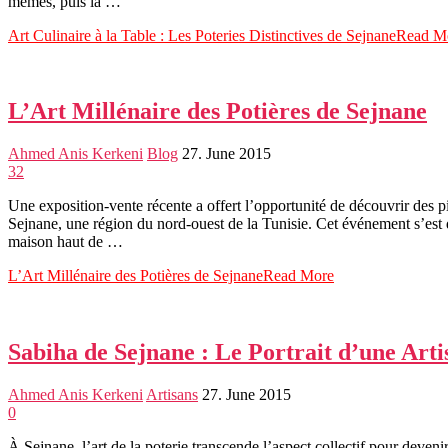
mêmes, puis la …
Art Culinaire à la Table : Les Poteries Distinctives de Sejnane
Read M
L’Art Millénaire des Potières de Sejnane
Ahmed Anis Kerkeni
Blog
27. June 2015
32
Une exposition-vente récente a offert l’opportunité de découvrir des pi
Sejnane, une région du nord-ouest de la Tunisie. Cet événement s’est 
maison haut de …
L’Art Millénaire des Potières de Sejnane
Read More
Sabiha de Sejnane : Le Portrait d’une Arti
Ahmed Anis Kerkeni
Artisans
27. June 2015
0
À Sejnane, l’art de la poterie transcende l’aspect collectif pour deve