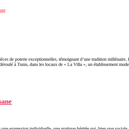
ore
èces de poterie exceptionnelles, témoignant d’une tradition millénaire, 
déroulé à Tunis, dans les locaux de « La Villa », un établissement mode
sane
nir une expression individuelle, une pratique héritée qui, bien que soci