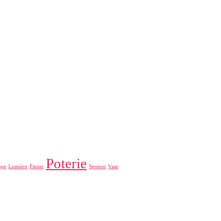
Poterie
mpe
Lumière
Panier
Senteur
Vase