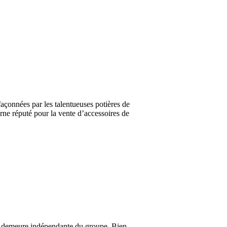
façonnées par les talentueuses potières de
rne réputé pour la vente d’accessoires de
ale, demeure indépendante du groupe. Bien