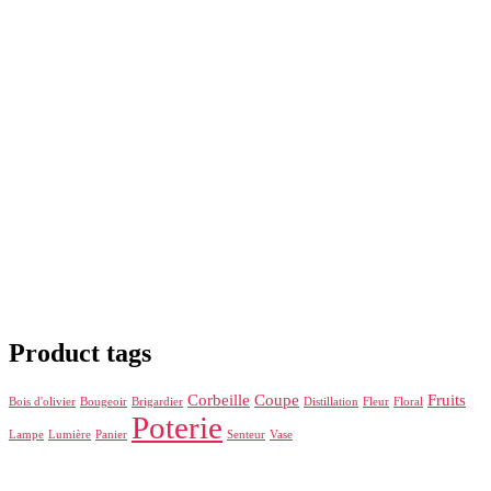
Product tags
Corbeille
Coupe
Fruits
Bois d'olivier
Bougeoir
Brigardier
Distillation
Fleur
Floral
Poterie
Lampe
Lumière
Panier
Senteur
Vase