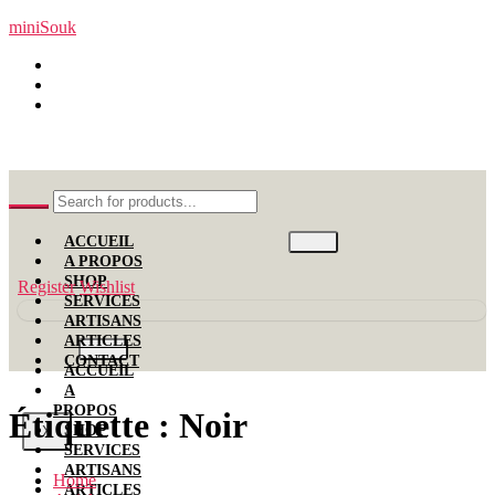
miniSouk
Nabeul, Tunisie
+216 99 11 00 12
contact[at]minisouk.com
ACCUEIL
A PROPOS
SHOP
Register
Wishlist
SERVICES
ARTISANS
ARTICLES
CONTACT
ACCUEIL
A
PROPOS
Étiquette :
Noir
SHOP
X
SERVICES
ARTISANS
Home
ARTICLES