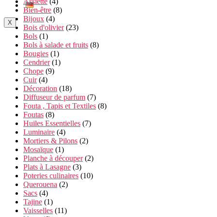
Assiette
(4)
Bien-être
(8)
Bijoux
(4)
X
Bois d'olivier
(23)
Bols
(1)
Bols à salade et fruits
(8)
Bougies
(1)
Cendrier
(1)
Chope
(9)
Cuir
(4)
Décoration
(18)
Diffuseur de parfum
(7)
Fouta , Tapis et Textiles
(8)
Foutas
(8)
Huiles Essentielles
(7)
Luminaire
(4)
Mortiers & Pilons
(2)
Mosaïque
(1)
Planche à découper
(2)
Plats à Lasagne
(3)
Poteries culinaires
(10)
Querouena
(2)
Sacs
(4)
Tajine
(1)
Vaisselles
(11)