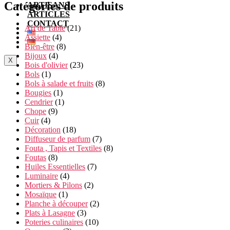
Catégories de produits
ARTISANS
ARTICLES
CONTACT
Art de Table
(21)
Assiette
(4)
Bien-être
(8)
Bijoux
(4)
X
Bois d'olivier
(23)
Bols
(1)
Bols à salade et fruits
(8)
Bougies
(1)
Cendrier
(1)
Chope
(9)
Cuir
(4)
Décoration
(18)
Diffuseur de parfum
(7)
Fouta , Tapis et Textiles
(8)
Foutas
(8)
Huiles Essentielles
(7)
Luminaire
(4)
Mortiers & Pilons
(2)
Mosaïque
(1)
Planche à découper
(2)
Plats à Lasagne
(3)
Poteries culinaires
(10)