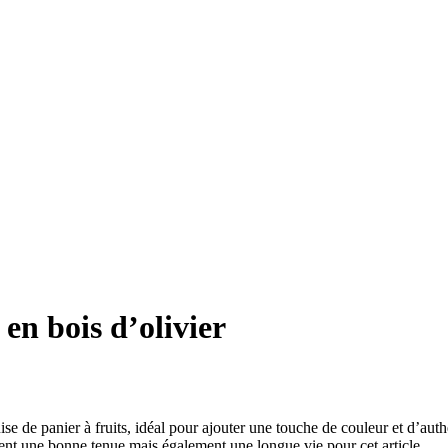
 en bois d’olivier
se de panier à fruits, idéal pour ajouter une touche de couleur et d’auth
ment une bonne tenue mais également une longue vie pour cet article.