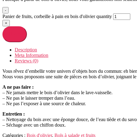
-
Panier de fruits, corbeille à pain en bois d'olivier quantity
+
Add to cart
Description
Meta Information
Reviews (0)
Vous rêvez d’embellir votre univers d’objets hors du commun: eh bien
Nous vous proposons une suite de pièces en bois d’olivier, joignant le 
A ne pas faire :
– Ne jamais mettre le bois d’olivier dans le lave-vaisselle.
– Ne pas le laisser tremper dans l’eau.
– Ne pas l’exposer à une source de chaleur.
Entretien :
– Nettoyage du bois avec une éponge douce, de l’eau tiède et du savo
– Séchage avec un chiffon doux.
Catégories :
Bois d'olivier
,
Bols à salade et fruits