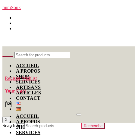
miniSouk
Nabeul, Tunisie
+216 99 11 00 12
contact[at]minisouk.com
ACCUEIL
A PROPOS
SHOP
Register
Wishlist
SERVICES
ARTISANS
Your Cart
ARTICLES
CONTACT
ACCUEIL
X
A PROPOS
Search for:
Recherche
SHOP
SERVICES