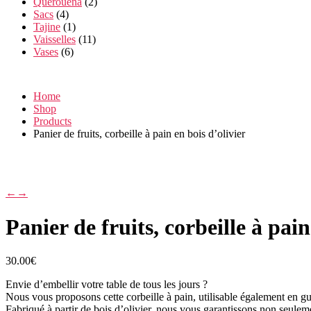
Querouena
(2)
Sacs
(4)
Tajine
(1)
Vaisselles
(11)
Vases
(6)
Home
Shop
Products
Panier de fruits, corbeille à pain en bois d’olivier
←
→
Panier de fruits, corbeille à pain
30.00
€
Envie d’embellir votre table de tous les jours ?
Nous vous proposons cette corbeille à pain, utilisable également en gui
Fabriqué à partir de bois d’olivier, nous vous garantissons non seule