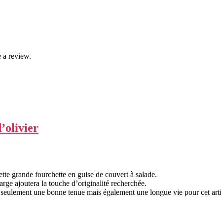
 a review.
’olivier
tte grande fourchette en guise de couvert à salade.
rge ajoutera la touche d’originalité recherchée.
n seulement une bonne tenue mais également une longue vie pour cet arti