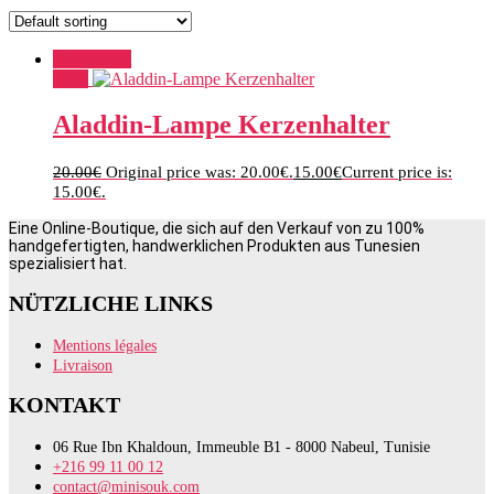
Add to cart
Sale!
Aladdin-Lampe Kerzenhalter
20.00
€
Original price was: 20.00€.
15.00
€
Current price is:
15.00€.
Eine Online-Boutique, die sich auf den Verkauf von zu 100%
handgefertigten, handwerklichen Produkten aus Tunesien
spezialisiert hat.
NÜTZLICHE LINKS
Mentions légales
Livraison
KONTAKT
06 Rue Ibn Khaldoun, Immeuble B1 - 8000 Nabeul, Tunisie
+216 99 11 00 12
contact@minisouk.com