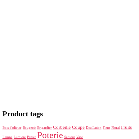
Product tags
Corbeille
Coupe
Fruits
Bois d'olivier
Bougeoir
Brigardier
Distillation
Fleur
Floral
Poterie
Lampe
Lumière
Panier
Senteur
Vase