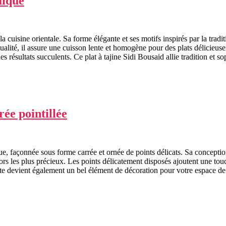
mique
a cuisine orientale. Sa forme élégante et ses motifs inspirés par la tradi
qualité, il assure une cuisson lente et homogène pour des plats délicie
résultats succulents. Ce plat à tajine Sidi Bousaid allie tradition et soph
ée pointillée
e, façonnée sous forme carrée et ornée de points délicats. Sa conception
rs les plus précieux. Les points délicatement disposés ajoutent une touch
îte devient également un bel élément de décoration pour votre espace de