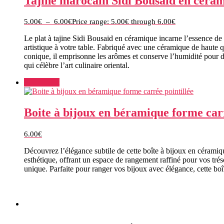
Tajine marocain Sidi Bousaid en céra
5.00
€
–
6.00
€
Price range: 5.00€ through 6.00€
Le plat à tajine Sidi Bousaid en céramique incarne l’essence de l
artistique à votre table. Fabriqué avec une céramique de haute 
conique, il emprisonne les arômes et conserve l’humidité pour des 
qui célèbre l’art culinaire oriental.
Add to cart
Boite à bijoux en béramique forme carr
6.00
€
Découvrez l’élégance subtile de cette boîte à bijoux en céramiqu
esthétique, offrant un espace de rangement raffiné pour vos tréso
unique. Parfaite pour ranger vos bijoux avec élégance, cette bo