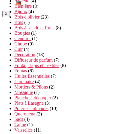
Assiette
(4)
Bien-être
(8)
Bijoux
(4)
X
Bois d'olivier
(23)
Bols
(1)
Bols à salade et fruits
(8)
Bougies
(1)
Cendrier
(1)
Chope
(9)
Cuir
(4)
Décoration
(18)
Diffuseur de parfum
(7)
Fouta , Tapis et Textiles
(8)
Foutas
(8)
Huiles Essentielles
(7)
Luminaire
(4)
Mortiers & Pilons
(2)
Mosaïque
(1)
Planche à découper
(2)
Plats à Lasagne
(3)
Poteries culinaires
(10)
Querouena
(2)
Sacs
(4)
Tajine
(1)
Vaisselles
(11)