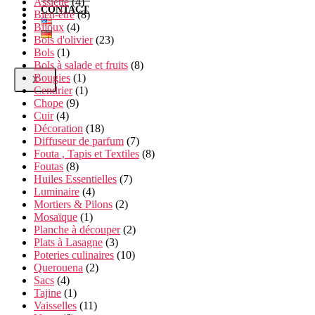
Assiette
(4)
CONTACT
Bien-être
(8)
Bijoux
(4)
Bois d'olivier
(23)
Bols
(1)
Bols à salade et fruits
(8)
Bougies
(1)
X
Cendrier
(1)
Chope
(9)
Cuir
(4)
Décoration
(18)
Diffuseur de parfum
(7)
Fouta , Tapis et Textiles
(8)
Foutas
(8)
Huiles Essentielles
(7)
Luminaire
(4)
Mortiers & Pilons
(2)
Mosaïque
(1)
Planche à découper
(2)
Plats à Lasagne
(3)
Poteries culinaires
(10)
Querouena
(2)
Sacs
(4)
Tajine
(1)
Vaisselles
(11)