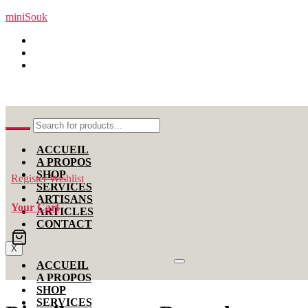
miniSouk
Nabeul, Tunisie
+216 99 11 00 12
contact[at]minisouk.com
ACCUEIL
A PROPOS
SHOP
Register
Wishlist
SERVICES
ARTISANS
Your Cart
ARTICLES
CONTACT
X
ACCUEIL
A PROPOS
SHOP
SERVICES