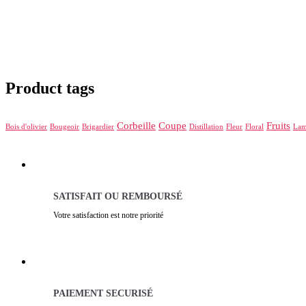
Product tags
Corbeille
Coupe
Fruits
Bois d'olivier
Bougeoir
Brigardier
Distillation
Fleur
Floral
La
SATISFAIT OU REMBOURSÉ
Votre satisfaction est notre priorité
PAIEMENT SECURISÉ