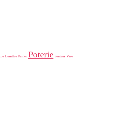
Poterie
mpe
Lumière
Panier
Senteur
Vase